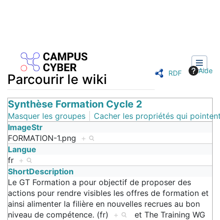
Aide
RDF
Parcourir le wiki
Aller à :
Synthèse Formation Cycle 2
navigation
,
rechercher
Masquer les groupes
Cacher les propriétés qui pointent
ImageStr
FORMATION-1.png
+
Langue
fr
+
ShortDescription
Le GT Formation a pour objectif de proposer des
actions pour rendre visibles les offres de formation et
ainsi alimenter la filière en nouvelles recrues au bon
niveau de compétence. (fr)
+
et
The Training WG