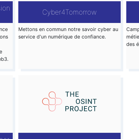
sion
Cyber4Tomorrow
ance
Mettons en commun notre savoir cyber au
Campa
ions
service d'un numérique de confiance.
métie
des é
e
eb3.