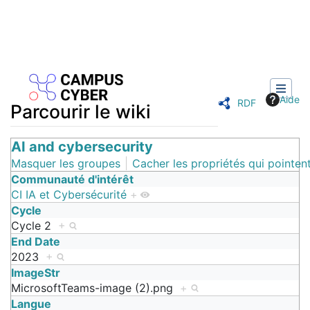
Aide
RDF
Parcourir le wiki
Aller à :
AI and cybersecurity
navigation
,
rechercher
Masquer les groupes
Cacher les propriétés qui pointent
Communauté d'intérêt
CI IA et Cybersécurité
+
Cycle
Cycle 2
+
End Date
2023
+
ImageStr
MicrosoftTeams-image (2).png
+
Langue