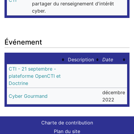
CTI
partager du renseignement d'intérêt
cyber.
Événement
Description
Date
CTI - 21 septembre -
plateforme OpenCTI et
Doctrine
décembre
Cyber Gourmand
2022
Charte de contribution
Plan du site