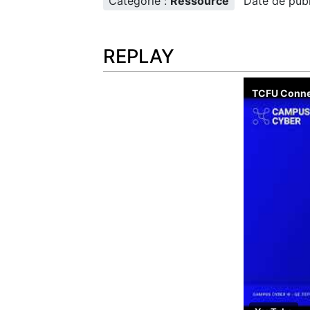
Catégorie :
Ressource
Date de publi
REPLAY
TCFU Connec