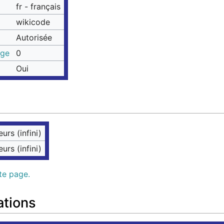
fr - français
wikicode
Autorisée
age
0
Oui
eurs (infini)
eurs (infini)
tte page.
ations