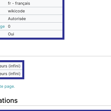
fr - français
wikicode
Autorisée
age
0
Oui
eurs (infini)
eurs (infini)
tte page.
ations