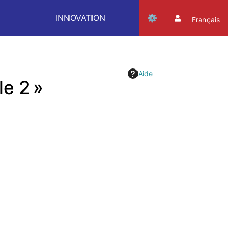
INNOVATION
Français
Aide
e 2 »