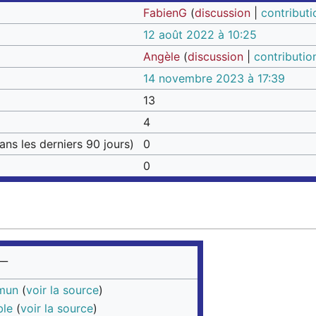
FabienG
(
discussion
|
contributi
12 août 2022 à 10:25
Angèle
(
discussion
|
contributio
14 novembre 2023 à 17:39
13
4
ns les derniers 90 jours)
0
0
__
mun
(
voir la source
)
ble
(
voir la source
)