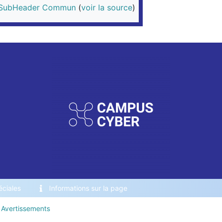
eSubHeader Commun
(
voir la source
)
ciales
Informations sur la page
Avertissements