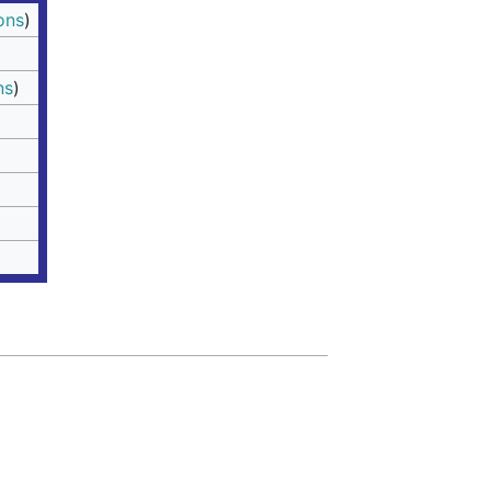
ons
)
ns
)