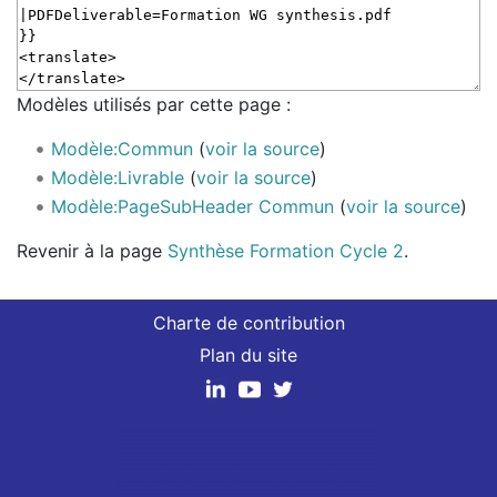
Modèles utilisés par cette page :
Modèle:Commun
(
voir la source
)
Modèle:Livrable
(
voir la source
)
Modèle:PageSubHeader Commun
(
voir la source
)
Revenir à la page
Synthèse Formation Cycle 2
.
Charte de contribution
Plan du site