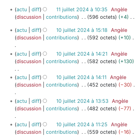
u
b
A
s
n
d
u
1
i
r
actu
diff
11 juillet 2024 à 10:35
Angèle
u
m
r
e
m
1
l
e
discussion
contributions
596 octets
+4
c
o
é
s
j
é
l
2
A
u
d
s
1
m
u
d
e
actu
diff
10 juillet 2024 à 15:18
Angèle
0
u
n
i
u
0
o
i
t
e
discussion
contributions
592 octets
+10
2
c
r
f
j
m
d
l
2
s
4
u
é
i
u
é
l
i
0
m
A
actu
diff
10 juillet 2024 à 14:21
Angèle
n
s
i
c
d
e
f
2
o
u
discussion
contributions
582 octets
+130
r
u
l
a
t
e
4
i
d
c
é
m
l
t
2
s
c
i
u
A
s
actu
diff
10 juillet 2024 à 14:11
Angèle
é
e
0
i
m
a
f
n
u
u
discussion
contributions
452 octets
−30
t
d
2
o
o
t
i
r
c
m
2
e
4
n
d
i
c
é
u
é
A
0
actu
diff
10 juillet 2024 à 13:53
Angèle
s
s
i
o
a
s
n
d
u
2
discussion
contributions
482 octets
−77
m
f
n
t
u
r
e
c
4
o
i
s
i
m
é
s
u
A
d
actu
diff
10 juillet 2024 à 11:25
Angèle
c
o
é
s
m
n
u
i
discussion
contributions
559 octets
−16
a
n
d
u
o
r
c
f