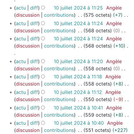
t
s
e
m
d
é
u
i
A
i
actu
diff
10 juillet 2024 à 11:25
Angèle
s
é
i
s
n
c
u
o
discussion
contributions
575 octets
+7
m
d
f
u
r
a
c
A
n
actu
diff
10 juillet 2024 à 11:24
Angèle
o
e
i
m
é
t
u
u
s
discussion
contributions
568 octets
0
d
s
c
é
s
i
n
c
A
i
actu
diff
10 juillet 2024 à 11:24
Angèle
m
a
d
u
o
r
u
u
f
discussion
contributions
568 octets
+10
o
t
e
m
n
é
n
c
i
d
i
s
é
s
s
r
u
c
A
i
actu
diff
10 juillet 2024 à 11:20
Angèle
o
m
d
u
é
n
a
u
f
discussion
contributions
558 octets
0
n
o
e
m
s
r
t
c
i
A
s
d
actu
diff
10 juillet 2024 à 11:18
Angèle
s
é
u
é
i
u
c
u
i
discussion
contributions
558 octets
+8
m
d
m
s
o
n
a
c
f
A
o
actu
diff
10 juillet 2024 à 11:12
Angèle
e
é
u
n
r
t
u
i
u
d
discussion
contributions
550 octets
−9
s
d
m
s
é
i
n
c
c
i
A
m
actu
diff
10 juillet 2024 à 10:41
Angèle
e
é
s
o
r
a
u
f
u
o
discussion
contributions
559 octets
+8
s
d
u
n
é
t
n
i
c
d
A
m
actu
diff
10 juillet 2024 à 10:40
Angèle
e
m
s
s
i
r
c
u
i
u
o
discussion
contributions
551 octets
+227
s
é
u
o
é