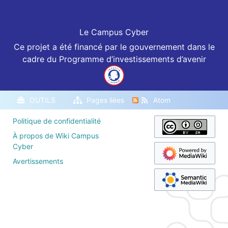
s
Le Campus Cyber
Ce projet a été financé par le gouvernement dans le
cadre du Programme d’investissements d’avenir
OUTILS
Pages liées
Atom
Politique de confidentialité
À propos de Wiki Campus
Cyber
Avertissements