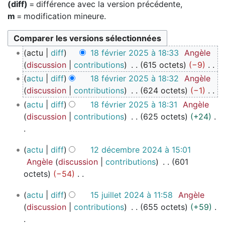
(diff)
= différence avec la version précédente,
m
= modification mineure.
1
actu
diff
18 février 2025 à 18:33
Angèle
8
discussion
contributions
615 octets
−9
f
A
actu
diff
18 février 2025 à 18:32
Angèle
é
u
discussion
contributions
624 octets
−1
v
c
A
actu
diff
18 février 2025 à 18:31
Angèle
r
u
u
discussion
contributions
625 octets
+24
i
n
c
e
r
u
A
r
1
é
actu
diff
12 décembre 2024 à 15:01
n
u
2
2
s
Angèle
discussion
contributions
601
r
c
0
d
u
octets
−54
é
u
2
é
m
A
s
n
5
1
c
actu
diff
15 juillet 2024 à 11:58
Angèle
é
u
u
r
5
e
discussion
contributions
655 octets
+59
d
c
m
é
j
m
e
u
é
s