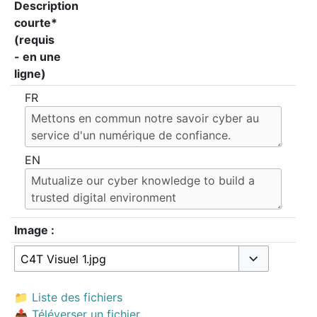
Description
courte*
(requis
- en une
ligne)
FR
EN
Image :
Basculer les 
📁 Liste des fichiers
📤 Téléverser un fichier