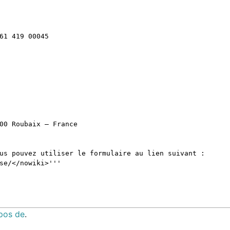
pos de
.