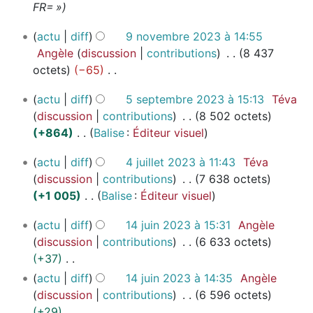
e
a
FR= »
n
é
m
m
f
t
s
s
o
b
9
i
actu
diff
9 novembre 2023 à 14:55
i
u
d
r
n
c
Angèle
discussion
contributions
8 437
o
m
i
e
o
a
octets
−65
n
é
f
2
v
t
A
s
d
5
i
0
e
actu
diff
5 septembre 2023 à 15:13
Téva
i
u
e
s
2
c
m
discussion
contributions
8 502 octets
o
c
e
s
3
b
a
+864
Balise
:
Éditeur visuel
n
u
p
m
r
t
A
s
n
4
t
e
o
actu
diff
4 juillet 2023 à 11:43
Téva
i
u
r
j
e
2
d
discussion
contributions
7 638 octets
o
c
é
u
m
0
i
+1 005
Balise
:
Éditeur visuel
n
u
s
i
b
2
f
A
s
n
u
1
l
r
actu
diff
14 juin 2023 à 15:31
Angèle
3
i
u
r
m
4
l
e
discussion
contributions
6 633 octets
c
c
é
j
é
e
2
+37
a
u
s
u
d
t
0
A
actu
diff
14 juin 2023 à 14:35
Angèle
t
n
u
i
2
e
2
u
discussion
contributions
6 596 octets
i
r
m
n
0
s
3
c
+29
o
é