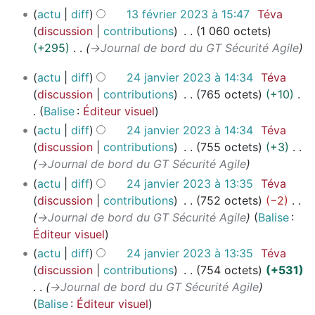
1
v
3
actu
diff
13 février 2023 à 15:47
Téva
3
r
discussion
contributions
1 060 octets
f
i
+295
→
Journal de bord du GT Sécurité Agile
é
e
2
v
r
actu
diff
24 janvier 2023 à 14:34
Téva
4
r
2
discussion
contributions
765 octets
+10
j
i
0
Balise
:
Éditeur visuel
a
e
2
A
actu
diff
24 janvier 2023 à 14:34
Téva
n
r
3
u
discussion
contributions
755 octets
+3
v
2
c
→
Journal de bord du GT Sécurité Agile
i
0
u
actu
diff
24 janvier 2023 à 13:35
Téva
e
2
n
discussion
contributions
752 octets
−2
r
3
r
→
Journal de bord du GT Sécurité Agile
Balise
:
2
é
Éditeur visuel
0
s
2
actu
diff
24 janvier 2023 à 13:35
Téva
u
3
discussion
contributions
754 octets
+531
m
→
Journal de bord du GT Sécurité Agile
é
Balise
:
Éditeur visuel
d