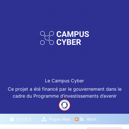
o
d
i
f
i
c
a
t
i
o
n
s
Le Campus Cyber
Ce projet a été financé par le gouvernement dans le
cadre du Programme d’investissements d’avenir
OUTILS
Pages liées
Atom