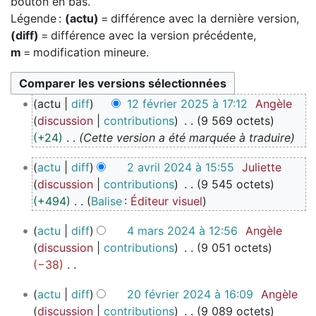
bouton en bas.
Légende :
(actu)
= différence avec la dernière version,
(diff)
= différence avec la version précédente,
m
= modification mineure.
1
actu
diff
12 février 2025 à 17:12
Angèle
2
discussion
contributions
9 569 octets
f
+24
Cette version a été marquée à traduire
é
2
v
actu
diff
2 avril 2024 à 15:55
Juliette
a
r
discussion
contributions
9 545 octets
v
i
+494
Balise
:
Éditeur visuel
r
e
A
4
i
r
actu
diff
4 mars 2024 à 12:56
Angèle
u
m
l
2
discussion
contributions
9 051 octets
c
a
2
0
−38
u
r
0
2
A
n
2
s
2
actu
diff
20 février 2024 à 16:09
Angèle
5
u
r
0
2
4
discussion
contributions
9 089 octets
c