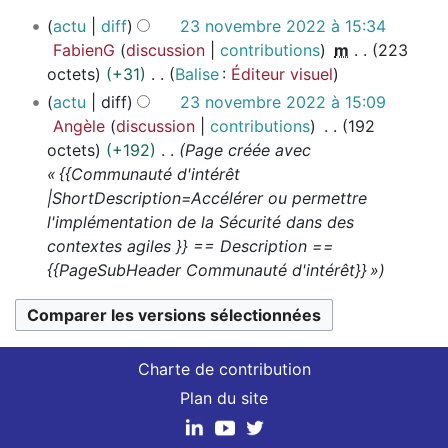
e
2
actu
diff
23 novembre 2022 à 15:34
3
s
FabienG
discussion
contributions
m
223
n
m
octets
+31
Balise
:
Éditeur visuel
o
o
A
actu
diff
23 novembre 2022 à 15:09
v
d
u
Angèle
discussion
contributions
192
e
i
c
octets
+192
Page créée avec
m
f
u
« {{Communauté d'intérêt
b
i
n
|ShortDescription=Accélérer ou permettre
r
c
r
l'implémentation de la Sécurité dans des
e
a
é
contextes agiles }} == Description ==
2
t
s
{{PageSubHeader Communauté d'intérêt}} »
0
i
u
2
o
m
2
n
é
s
d
Charte de contribution
e
Plan du site
s
m