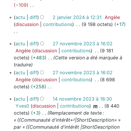
é
f
0
−109
u
s
é
2
A
n
u
2
v
4
actu
diff
2 janvier 2024 à 12:31
Angèle
u
r
m
j
r
discussion
contributions
9 198 octets
+17
c
é
a
é
i
u
s
n
d
e
A
n
u
2
v
r
e
actu
diff
27 novembre 2023 à 16:02
u
r
m
7
i
2
s
Angèle
discussion
contributions
9 181
c
é
n
é
e
0
m
octets
+483
Cette version a été marquée à
u
s
o
d
r
2
o
traduire
n
u
v
2
e
4
d
actu
diff
27 novembre 2023 à 16:02
r
m
e
0
s
i
Angèle
discussion
contributions
8 698
é
é
m
2
m
f
octets
+258
s
d
b
4
o
i
A
u
r
e
1
d
actu
diff
14 novembre 2023 à 18:30
c
u
m
e
s
4
i
Yves0
discussion
contributions
m
8 440
a
c
é
2
m
n
f
octets
+3
Remplacement de texte :
t
u
d
0
o
o
i
« {{Communauté d'intérêt↵|ShortDescription= »
i
n
e
2
d
v
c
par « {{Communauté d'intérêt |ShortDescription
o
r
s
3
i