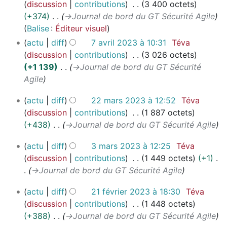
discussion
contributions
3 400 octets
+374
→
Journal de bord du GT Sécurité Agile
Balise
:
Éditeur visuel
actu
diff
7 avril 2023 à 10:31
Téva
discussion
contributions
3 026 octets
+1 139
→
Journal de bord du GT Sécurité
Agile
2
actu
diff
22 mars 2023 à 12:52
Téva
2
discussion
contributions
1 887 octets
m
+438
→
Journal de bord du GT Sécurité Agile
a
3
r
actu
diff
3 mars 2023 à 12:25
Téva
m
s
discussion
contributions
1 449 octets
+1
a
2
→
Journal de bord du GT Sécurité Agile
r
0
2
s
2
actu
diff
21 février 2023 à 18:30
Téva
1
2
3
discussion
contributions
1 448 octets
f
0
+388
→
Journal de bord du GT Sécurité Agile
é
2