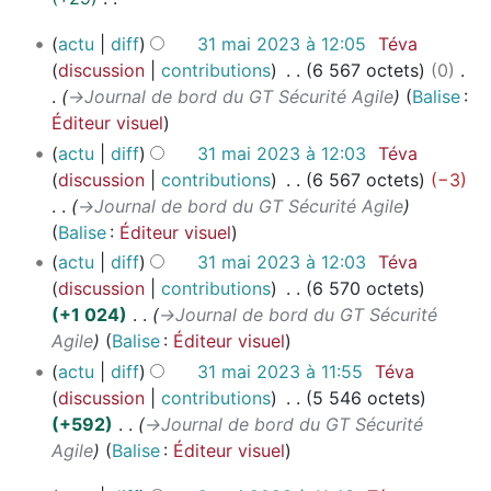
é
2
2
m
u
A
n
s
d
0
3
3
o
actu
diff
31 mai 2023 à 12:05
Téva
n
u
s
u
2
e
1
d
discussion
contributions
6 567 octets
0
r
c
m
3
s
m
i
→
Journal de bord du GT Sécurité Agile
Balise
:
é
u
é
m
a
f
Éditeur visuel
s
n
d
o
i
i
u
actu
diff
31 mai 2023 à 12:03
Téva
r
e
d
2
c
m
discussion
contributions
6 567 octets
−3
é
s
0
i
a
é
→
Journal de bord du GT Sécurité Agile
s
m
2
f
t
d
Balise
:
Éditeur visuel
u
o
3
i
i
e
m
actu
diff
31 mai 2023 à 12:03
Téva
d
c
o
s
é
discussion
contributions
6 570 octets
i
a
n
m
d
+1 024
→
Journal de bord du GT Sécurité
f
t
s
o
e
Agile
Balise
:
Éditeur visuel
i
i
d
s
c
actu
diff
31 mai 2023 à 11:55
Téva
o
i
m
a
discussion
contributions
5 546 octets
n
f
o
t
+592
→
Journal de bord du GT Sécurité
s
i
d
i
Agile
Balise
:
Éditeur visuel
c
i
o