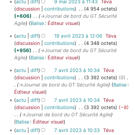
9
a
actu
diff
9 mai 2023 à 11:43
Téva
f
n
m
t
discussion
contributions
4 954 octets
i
s
a
i
+606
→
Journal de bord du GT Sécurité
c
i
o
Agile
Balise
:
Éditeur visuel
a
2
n
t
1
0
actu
diff
19 avril 2023 à 12:06
Téva
s
i
9
2
discussion
contributions
4 348 octets
o
a
3
+956
→
Journal de bord du GT Sécurité
n
v
Agile
Balise
:
Éditeur visuel
s
r
7
i
actu
diff
7 avril 2023 à 10:34
Téva
a
l
discussion
contributions
3 392 octets
0
v
2
→
Journal de bord du GT Sécurité Agile
Balise
:
r
0
Éditeur visuel
i
2
actu
diff
7 avril 2023 à 10:34
Téva
l
3
discussion
contributions
3 392 octets
−8
2
→
Journal de bord du GT Sécurité Agile
0
Balise
:
Éditeur visuel
2
actu
diff
7 avril 2023 à 10:33
Téva
3