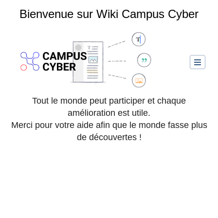
Bienvenue sur Wiki Campus Cyber
Tout le monde peut participer et chaque
amélioration est utile.
Style
Structure
Insé
du
Enregistrer...
Merci pour votre aide afin que le monde fasse plus
texte
de découvertes !
Options
Changer
de
d’éditeur
page
CI Sécurisation du Cloud
Aller à :
navigation
,
rechercher
Définir les risques inhérents au cloud sur
l’ensemble des thématiques (risque de fuite