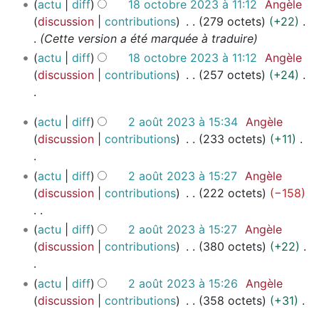
1
t
m
v
c
actu
diff
18 octobre 2023 à 11:12
Angèle
d
f
m
u
s
r
s
8
i
i
o
a
discussion
contributions
279 octets
+22
e
i
é
c
u
é
o
e
o
d
t
Cette version a été marquée à traduire
s
c
d
u
m
s
c
r
n
i
i
m
a
actu
diff
18 octobre 2023 à 11:12
Angèle
e
n
é
u
t
2
s
f
o
o
t
discussion
contributions
257 octets
+24
s
r
d
m
o
0
i
n
d
i
m
é
e
é
b
2
c
s
i
A
o
o
s
s
d
r
4
2
a
actu
diff
2 août 2023 à 15:34
Angèle
f
u
n
d
u
m
e
e
a
t
discussion
contributions
233 octets
+11
i
c
s
i
m
o
2
s
o
i
c
u
f
é
d
0
m
û
A
o
a
actu
diff
2 août 2023 à 15:27
Angèle
n
i
d
i
2
o
t
u
n
t
discussion
contributions
222 octets
−158
r
c
e
3
f
d
2
c
s
i
é
a
s
i
0
i
u
A
o
s
t
actu
diff
2 août 2023 à 15:27
Angèle
m
c
2
f
n
u
n
u
i
discussion
contributions
380 octets
+22
o
a
3
i
r
c
s
m
o
d
t
c
é
u
é
A
n
i
i
actu
diff
2 août 2023 à 15:26
Angèle
a
s
n
d
u
s
f
o
discussion
contributions
358 octets
+31
t
u
r
e
c
i
n