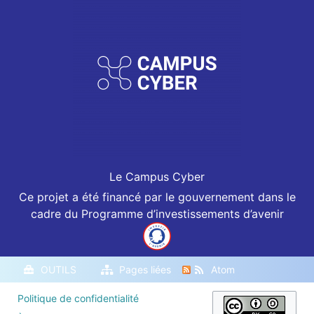
a
f
n
t
i
s
i
c
o
a
n
t
s
i
o
n
s
Le Campus Cyber
Ce projet a été financé par le gouvernement dans le
cadre du Programme d’investissements d’avenir
OUTILS
Pages liées
Atom
Politique de confidentialité