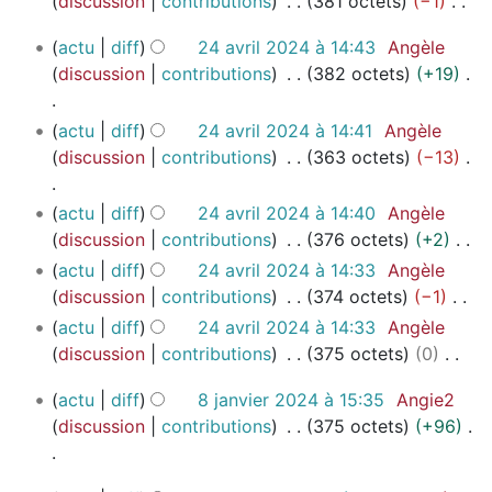
2
discussion
contributions
381 octets
−1
s
n
é
c
0
A
u
2
r
actu
diff
24 avril 2024 à 14:43
Angèle
d
u
2
u
4
m
é
discussion
contributions
382 octets
+19
e
n
5
c
a
é
s
s
r
u
v
d
u
A
m
é
actu
diff
24 avril 2024 à 14:41
Angèle
n
r
e
m
u
o
s
discussion
contributions
363 octets
−13
r
i
s
é
c
d
u
é
l
m
d
u
i
m
A
s
actu
diff
24 avril 2024 à 14:40
Angèle
2
o
e
n
f
é
u
u
discussion
contributions
376 octets
+2
0
d
s
r
i
d
c
m
A
2
actu
diff
24 avril 2024 à 14:33
Angèle
i
m
é
c
e
u
é
u
4
discussion
contributions
374 octets
−1
f
o
s
a
s
n
d
c
A
actu
diff
24 avril 2024 à 14:33
Angèle
i
d
u
t
m
r
e
u
u
discussion
contributions
375 octets
0
c
i
m
i
o
é
s
n
c
A
a
f
é
o
d
s
8
m
r
actu
diff
8 janvier 2024 à 15:35
Angie2
u
u
t
i
d
n
i
j
u
o
é
discussion
contributions
375 octets
+96
n
c
i
c
e
s
a
f
m
d
s
r
u
o
a
s
n
i
é
i
u
A
é
n
n