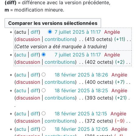
(diff)
= différence avec la version précédente,
m
= modification mineure.
7
actu
diff
7 juillet 2025 à 11:17
Angèle
j
discussion
contributions
413 octets
+11
u
Cette version a été marquée à traduire
i
actu
diff
7 juillet 2025 à 11:17
Angèle
l
discussion
contributions
402 octets
+2
l
A
e
1
actu
diff
18 février 2025 à 18:26
Angèle
u
t
8
discussion
contributions
400 octets
+7
c
2
f
A
actu
diff
18 février 2025 à 18:25
Angèle
u
0
é
u
discussion
contributions
393 octets
+21
n
2
v
c
r
5
r
u
A
é
actu
diff
18 février 2025 à 12:15
Angèle
i
n
u
s
discussion
contributions
372 octets
−9
e
r
c
u
A
actu
diff
18 février 2025 à 12:05
Angèle
r
é
u
m
u