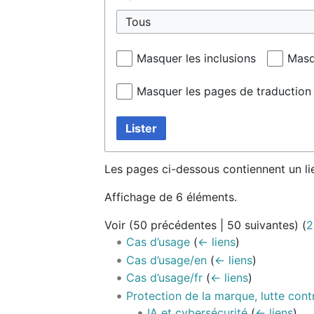
Tous
Masquer les inclusions
Masq
Masquer les pages de traduction
Lister
Les pages ci-dessous contiennent un li
Affichage de 6 éléments.
Voir (
50 précédentes
|
50 suivantes
) (
2
Cas d’usage
(
← liens
)
Cas d’usage/en
(
← liens
)
Cas d’usage/fr
(
← liens
)
Protection de la marque, lutte cont
IA et cybersécurité
(
← liens
)