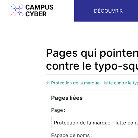
DÉCOUVRIR
Pages qui pointent
contre le typo-sq
←
Protection de la marque - lutte contre le t
Aller à :
navigation
,
rechercher
Pages liées
Page :
Espace de noms :