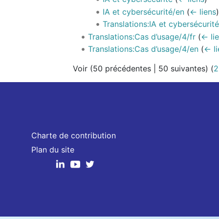
IA et cybersécurité/en
(
← liens
Translations:IA et cybersécurit
Translations:Cas d’usage/4/fr
(
← li
Translations:Cas d’usage/4/en
(
← li
Voir (
50 précédentes
|
50 suivantes
) (
2
Charte de contribution
Plan du site