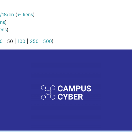
)
é/18/en
(
← liens
)
ens
)
ens
)
0
|
50
|
100
|
250
|
500
)