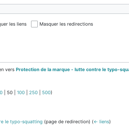
uer les liens
Masquer les redirections
en vers
Protection de la marque - lutte contre le typo-squ
0
|
50
|
100
|
250
|
500
)
re le typo-squatting
(page de redirection)
(
← liens
)