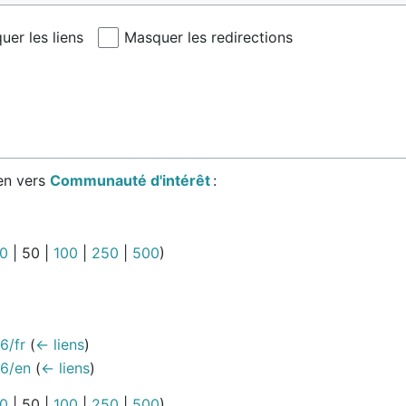
uer les liens
Masquer les redirections
en vers
Communauté d'intérêt
:
0
|
50
|
100
|
250
|
500
)
6/fr
(
← liens
)
/6/en
(
← liens
)
0
|
50
|
100
|
250
|
500
)