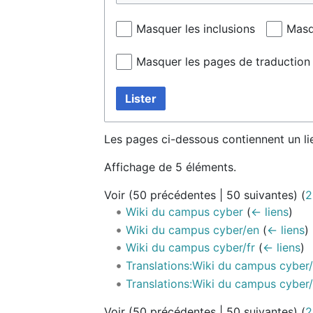
Masquer les inclusions
Masq
Masquer les pages de traduction
Lister
Les pages ci-dessous contiennent un li
Affichage de 5 éléments.
Voir (
50 précédentes
|
50 suivantes
) (
2
Wiki du campus cyber
(
← liens
)
Wiki du campus cyber/en
(
← liens
)
Wiki du campus cyber/fr
(
← liens
)
Translations:Wiki du campus cyber/
Translations:Wiki du campus cyber
Voir (
50 précédentes
|
50 suivantes
) (
2