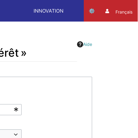
INNOVATION
Français
Aide
érêt »