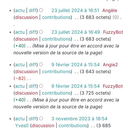
e
n
e
r
2
actu
diff
23 juillet 2024 à 16:51
Angèle
r
s
2
3
discussion
contributions
3 683 octets
0
é
m
0
j
s
o
2
u
A
u
actu
diff
23 juillet 2024 à 16:49
FuzzyBot
d
5
i
u
m
discussion
contributions
3 683 octets
i
l
c
é
+40
Mise à jour pour être en accord avec la
f
l
u
d
nouvelle version de la source de la page
i
e
n
e
c
t
9
actu
diff
9 février 2024 à 15:54
Angie2
r
s
a
2
f
discussion
contributions
3 643 octets
é
m
t
0
é
−82
s
o
i
2
v
A
u
actu
diff
9 février 2024 à 15:54
FuzzyBot
d
o
4
r
u
m
discussion
contributions
3 725 octets
i
n
i
c
é
+40
Mise à jour pour être en accord avec la
f
s
e
u
d
nouvelle version de la source de la page
i
r
n
e
c
2
3
actu
diff
3 novembre 2023 à 18:54
r
s
a
0
n
Yves0
discussion
contributions
3 685
é
m
t