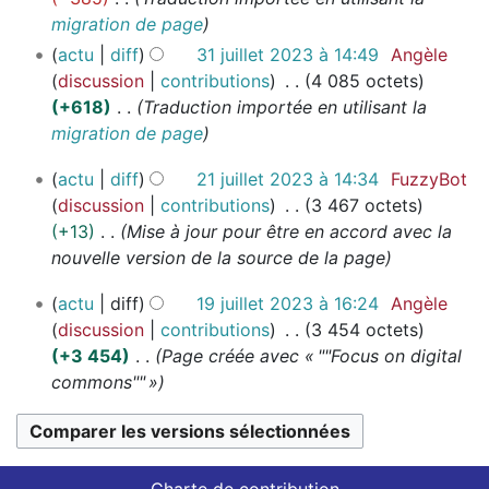
n
u
u
é
migration de page
f
s
s
n
i
d
i
u
actu
diff
31 juillet 2023 à 14:49
Angèle
r
l
e
c
m
discussion
contributions
4 085 octets
é
l
s
a
é
+618
Traduction importée en utilisant la
s
e
m
t
d
migration de page
u
t
o
i
e
m
2
2
actu
diff
21 juillet 2023 à 14:34
FuzzyBot
d
o
s
é
0
1
discussion
contributions
3 467 octets
i
n
m
d
2
j
+13
Mise à jour pour être en accord avec la
f
s
o
e
3
u
nouvelle version de la source de la page
i
d
s
i
c
i
m
1
l
actu
diff
19 juillet 2023 à 16:24
Angèle
a
f
o
9
l
discussion
contributions
3 454 octets
t
i
d
j
e
+3 454
Page créée avec « ""Focus on digital
i
c
i
u
t
commons"" »
o
a
f
i
2
n
t
i
l
0
s
i
l
c
2
o
e
3
a