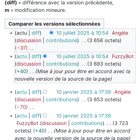
(diff)
= différence avec la version précédente,
m
= modification mineure.
1
actu
diff
10 juillet 2025 à 10:54
Angèle
0
discussion
contributions
3 656 octets
j
−37
u
A
actu
diff
10 juillet 2025 à 10:54
FuzzyBot
i
u
discussion
contributions
3 693 octets
l
c
+40
Mise à jour pour être en accord avec la
l
u
nouvelle version de la source de la page
e
n
t
1
actu
diff
10 janvier 2025 à 17:39
Angèle
r
2
0
discussion
contributions
3 653 octets
é
0
j
−70
s
2
a
A
u
actu
diff
10 janvier 2025 à 17:39
5
n
u
m
FuzzyBot
discussion
contributions
3 723
v
c
é
octets
+40
Mise à jour pour être en accord
i
u
d
avec la nouvelle version de la source de la page