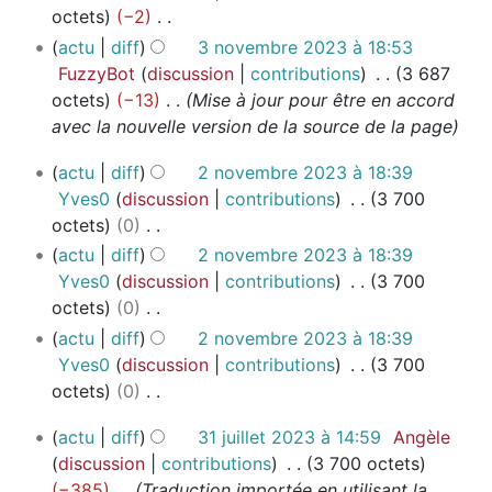
2
o
octets
−2
s
o
i
4
v
A
u
actu
diff
3 novembre 2023 à 18:53
d
o
e
u
m
FuzzyBot
discussion
contributions
3 687
i
n
m
c
é
octets
−13
Mise à jour pour être en accord
f
s
b
u
d
avec la nouvelle version de la source de la page
i
r
n
e
c
e
2
actu
diff
2 novembre 2023 à 18:39
r
s
a
2
n
Yves0
discussion
contributions
3 700
é
m
t
0
o
octets
0
s
o
i
2
v
A
u
actu
diff
2 novembre 2023 à 18:39
d
o
3
e
u
m
Yves0
discussion
contributions
3 700
i
n
m
c
é
octets
0
f
s
b
u
d
A
i
actu
diff
2 novembre 2023 à 18:39
r
n
e
u
c
Yves0
discussion
contributions
3 700
e
r
s
c
a
octets
0
2
é
m
u
t
A
0
3
s
actu
diff
31 juillet 2023 à 14:59
Angèle
o
n
i
u
2
1
u
discussion
contributions
3 700 octets
d
r
o
c
3
j
m
−385
Traduction importée en utilisant la
i
é