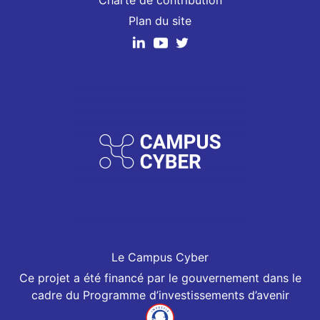
Charte de contribution
n
t
t
Plan du site
s
2
i
0
o
2
n
3
s
Le Campus Cyber
Ce projet a été financé par le gouvernement dans le
cadre du Programme d’investissements d’avenir