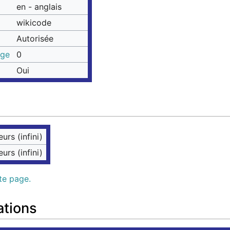
en - anglais
wikicode
Autorisée
age
0
Oui
eurs (infini)
eurs (infini)
tte page.
ations