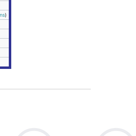
ons
)