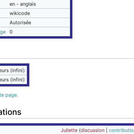
en - anglais
wikicode
Autorisée
age
0
eurs (infini)
eurs (infini)
tte page.
ations
Juliette
(
discussion
|
contributi