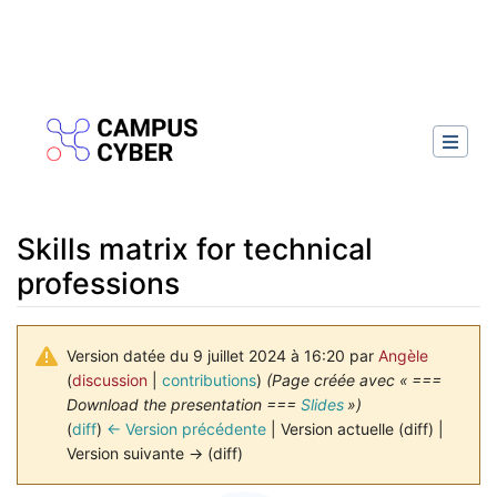
Skills matrix for technical
professions
Version datée du 9 juillet 2024 à 16:20 par
Angèle
(
discussion
|
contributions
)
(Page créée avec « ===
Download the presentation ===
Slides
»)
(
diff
)
← Version précédente
| Version actuelle (diff) |
Version suivante → (diff)
Aller à :
navigation
,
rechercher