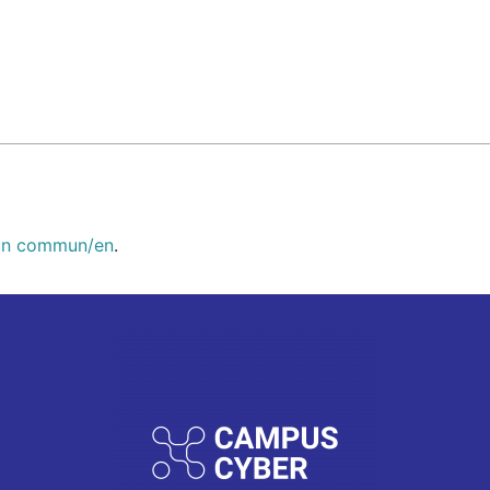
d'un commun/en
.