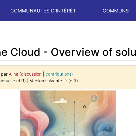
COMMUNAUTÉS D'INTÉRÊT
COMMUNS
he Cloud - Overview of sol
7 par
Aline
(
discussion
|
contributions
)
actuelle (diff) | Version suivante → (diff)