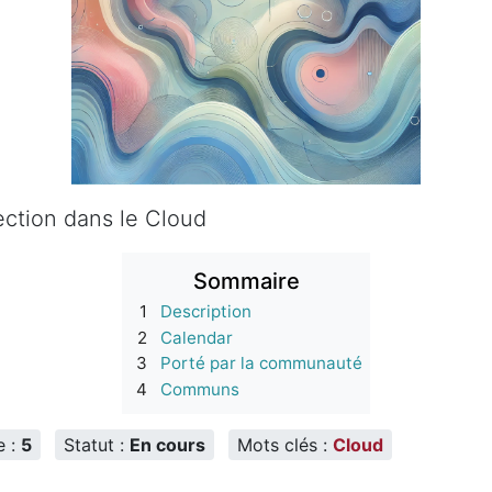
ction dans le Cloud
Sommaire
1
Description
2
Calendar
3
Porté par la communauté
4
Communs
e :
5
Statut :
En cours
Mots clés :
Cloud