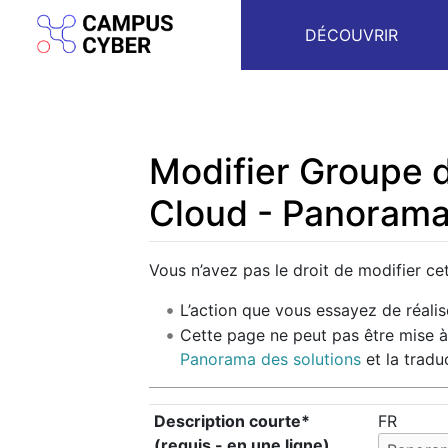
DÉCOUVRIR
Modifier Groupe d
Cloud - Panorama
Aller à :
navigation
,
rechercher
Vous n’avez pas le droit de modifier cet
L’action que vous essayez de réalis
Cette page ne peut pas être mise à
Panorama des solutions
et la tradu
Description courte*
FR
(requis - en une ligne)