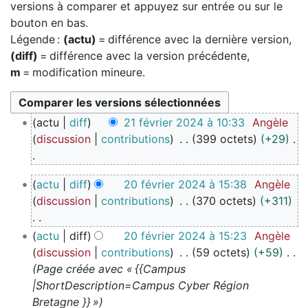
versions à comparer et appuyez sur entrée ou sur le
bouton en bas.
Légende :
(actu)
= différence avec la dernière version,
(diff)
= différence avec la version précédente,
m
= modification mineure.
2
actu
diff
21 février 2024 à 10:33
Angèle
1
discussion
contributions
399 octets
+29
f
é
A
2
v
actu
diff
20 février 2024 à 15:38
Angèle
u
0
r
discussion
contributions
370 octets
+311
c
f
i
u
é
e
A
actu
diff
20 février 2024 à 15:23
Angèle
n
v
r
u
discussion
contributions
59 octets
+59
r
r
2
c
Page créée avec « {{Campus
é
i
0
u
|ShortDescription=Campus Cyber Région
s
e
2
n
Bretagne }} »
u